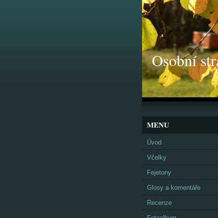
Osobní str
MENU
Úvod
Včelky
Fejetony
Glosy a komentáře
Recenze
Fotoalbum