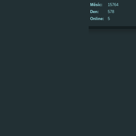
Měsíc:
15764
Den:
578
Online:
5