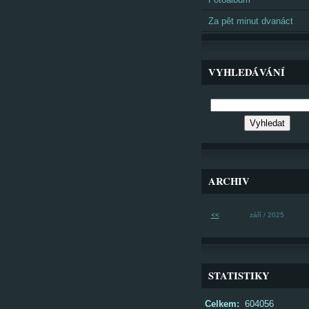
Za pět minut dvanáct
VYHLEDÁVÁNÍ
ARCHIV
<<
září / 2025
STATISTIKY
Celkem:
604056