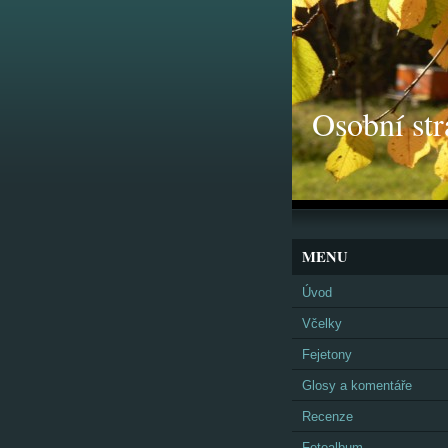
Osobní str
MENU
Úvod
Včelky
Fejetony
Glosy a komentáře
Recenze
Fotoalbum