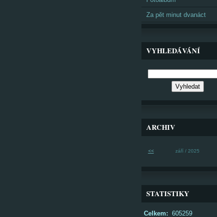
Za pět minut dvanáct
VYHLEDÁVÁNÍ
ARCHIV
<<
září / 2025
STATISTIKY
Celkem:
605259