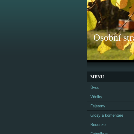
Osobní str
MENU
Úvod
Včelky
Fejetony
Glosy a komentáře
Recenze
Fotoalbum