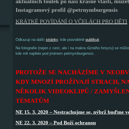
aktuálních toulek po naší krásné vlasti, může
Instagramový profil @petrnymburgensis
KRÁTKÉ POVÍDÁNÍ O VČELÁCH PRO DĚTI
Odkazuji na další
stránky
, kde pravidelně
publikuji
.
Na fotografie (nejen z cest, ale i na makra různého hmyzu) se můž
kde mě najdete pod jménem petrnymburgensis.
PROTOŽE SE NACHÁZÍME V NEOBV
KDY MNOZÍ PROŽÍVAJÍ STRACH, N
NĚKOLIK VIDEOKLIPŮ / ZAMYŠLE
TÉMATŮM
NE 15. 3. 2020 – Nestrachujme se, nýbrž buďme v
NE 22. 3. 2020 – Pod Boží ochranou