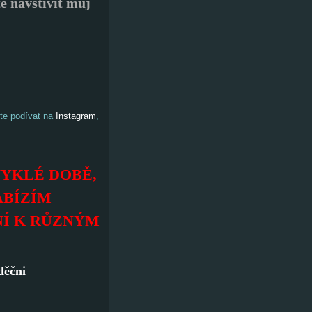
te navštívit můj
ete podívat na
Instagram
,
YKLÉ DOBĚ,
ABÍZÍM
NÍ K RŮZNÝM
děčni