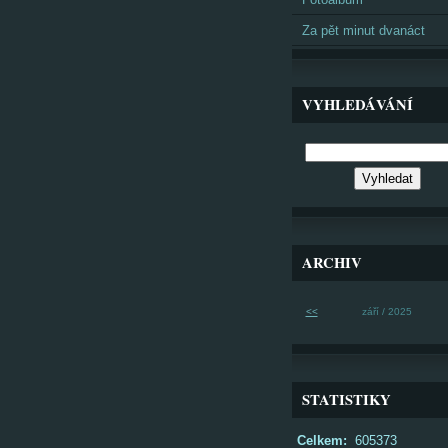
Za pět minut dvanáct
VYHLEDÁVÁNÍ
ARCHIV
<<
září / 2025
STATISTIKY
Celkem:
605373