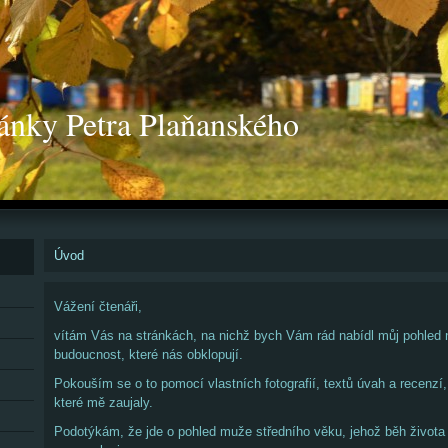
ánky Petra Plaňanského
Úvod
Vážení čtenáři,
vítám Vás na stránkách, na nichž bych Vám rád nabídl můj pohled n
budoucnost, které nás obklopují.
Pokouším se o to pomocí vlastních fotografií, textů úvah a recenzí, 
které mě zaujaly.
Podotýkám, že jde o pohled muže středního věku, jehož běh života