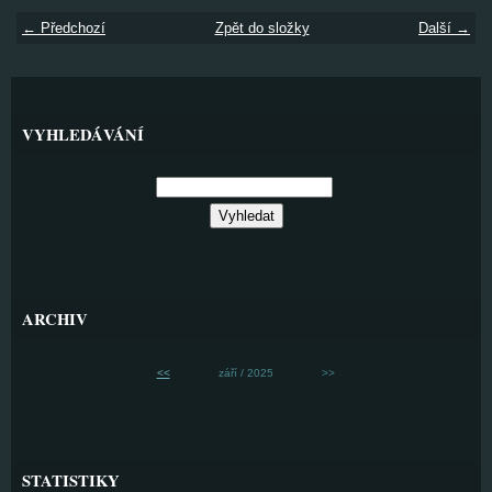
← Předchozí
Zpět do složky
Další →
VYHLEDÁVÁNÍ
ARCHIV
<<
září / 2025
>>
STATISTIKY