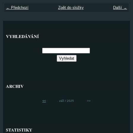
← Předchozí
Zpět do složky
Další →
VYHLEDÁVÁNÍ
ARCHIV
<<
září / 2025
>>
STATISTIKY