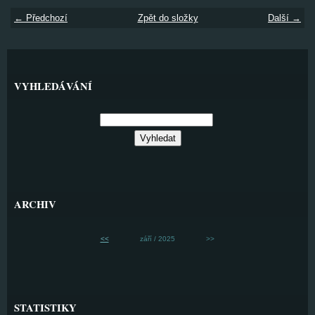
← Předchozí
Zpět do složky
Další →
VYHLEDÁVÁNÍ
ARCHIV
<<
září / 2025
>>
STATISTIKY