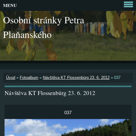
MENU
Osobní stránky Petra
Plaňanského
Úvod
»
Fotoalbum
»
Návštěva KT Flossenbürg 23. 6. 2012
»
037
Návštěva KT Flossenbürg 23. 6. 2012
037