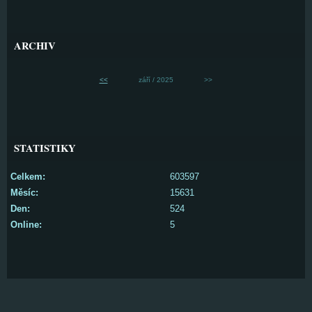
ARCHIV
<<
září / 2025
>>
STATISTIKY
Celkem:
603597
Měsíc:
15631
Den:
524
Online:
5