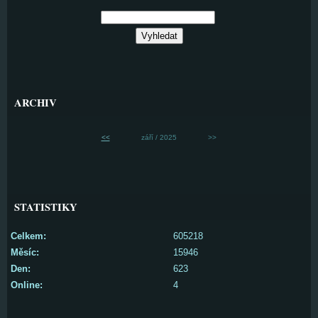
ARCHIV
<<
září / 2025
>>
STATISTIKY
Celkem:
605218
Měsíc:
15946
Den:
623
Online:
4