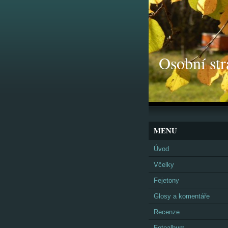
Osobní str
MENU
Úvod
Včelky
Fejetony
Glosy a komentáře
Recenze
Fotoalbum