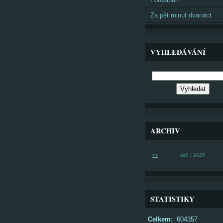
Za pět minut dvanáct
VYHLEDÁVÁNÍ
ARCHIV
<<
září / 2025
STATISTIKY
Celkem:
604357