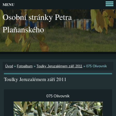
MENU
Osobní stránky Petra
Plaňanského
Úvod
»
Fotoalbum
»
Toulky Jeruzalémem září 2011
»
075 Olivovník
Toulky Jeruzalémem září 2011
075 Olivovník