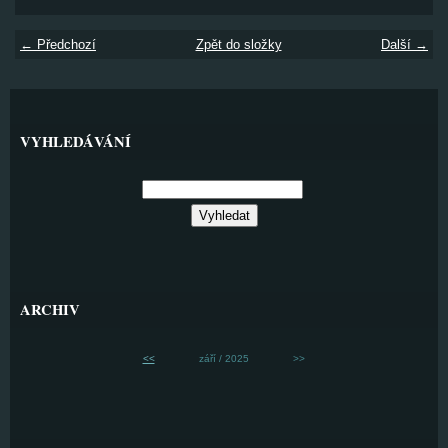
← Předchozí
Zpět do složky
Další →
VYHLEDÁVÁNÍ
ARCHIV
<<
září / 2025
>>