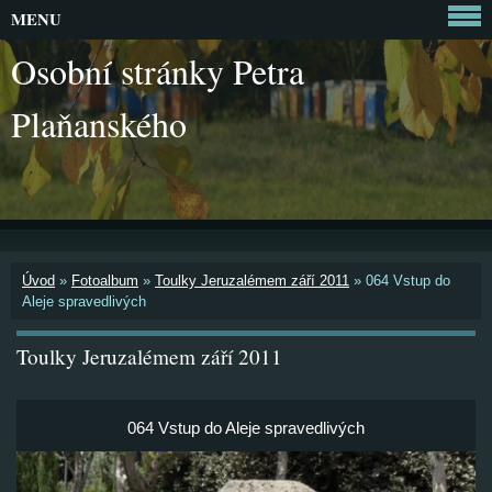
MENU
Osobní stránky Petra
Plaňanského
Úvod
»
Fotoalbum
»
Toulky Jeruzalémem září 2011
»
064 Vstup do
Aleje spravedlivých
Toulky Jeruzalémem září 2011
064 Vstup do Aleje spravedlivých