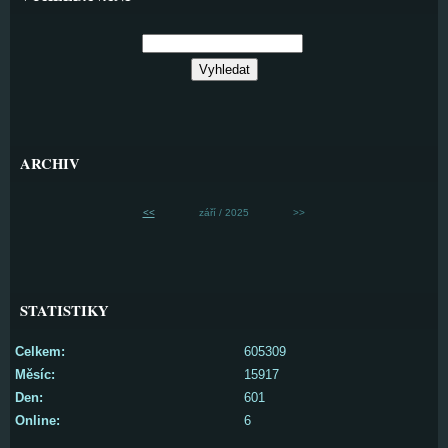
ARCHIV
<<
září / 2025
>>
STATISTIKY
Celkem:
605309
Měsíc:
15917
Den:
601
Online:
6