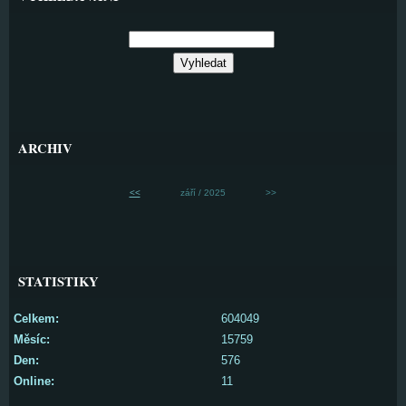
ARCHIV
<<
září / 2025
>>
STATISTIKY
Celkem:
604049
Měsíc:
15759
Den:
576
Online:
11