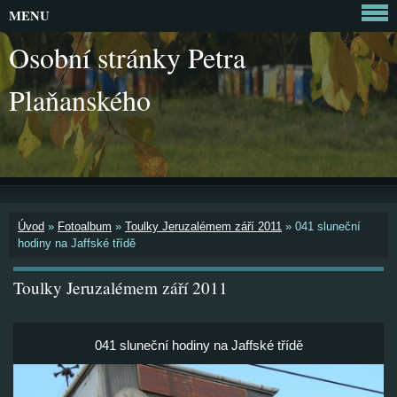
MENU
Osobní stránky Petra
Plaňanského
Úvod
»
Fotoalbum
»
Toulky Jeruzalémem září 2011
»
041 sluneční
hodiny na Jaffské třídě
Toulky Jeruzalémem září 2011
041 sluneční hodiny na Jaffské třídě