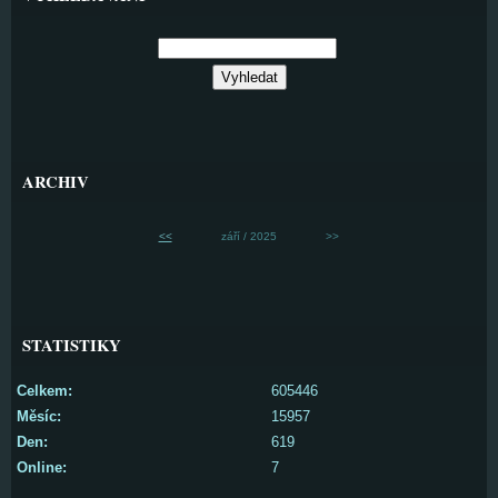
ARCHIV
<<
září / 2025
>>
STATISTIKY
Celkem:
605446
Měsíc:
15957
Den:
619
Online:
7