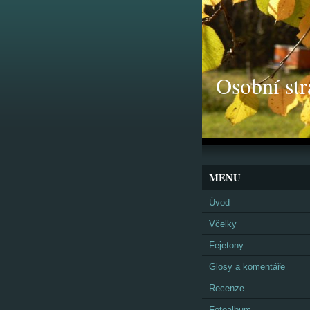
Osobní str
MENU
Úvod
Včelky
Fejetony
Glosy a komentáře
Recenze
Fotoalbum