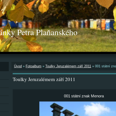
ánky Petra Plaňanského
Úvod
»
Fotoalbum
»
Toulky Jeruzalémem září 2011
»
001 státní zn
Toulky Jeruzalémem září 2011
001 státní znak Menora