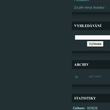
Za pět minut dvanáct
VYHLEDÁVÁNÍ
ARCHIV
<<
září / 2025
STATISTIKY
Celkem:
603628