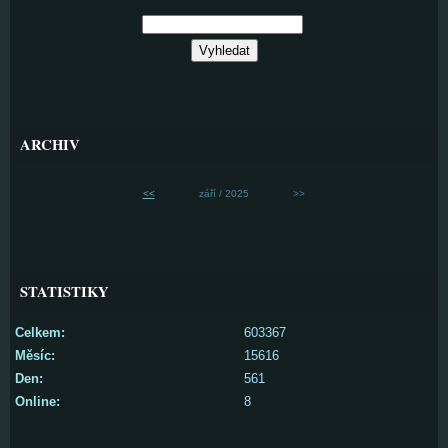
ARCHIV
<<
září / 2025
>>
STATISTIKY
Celkem:
603367
Měsíc:
15616
Den:
561
Online:
8