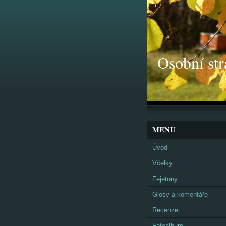
Osobní str
MENU
Úvod
Včelky
Fejetony
Glosy a komentáře
Recenze
Fotoalbum