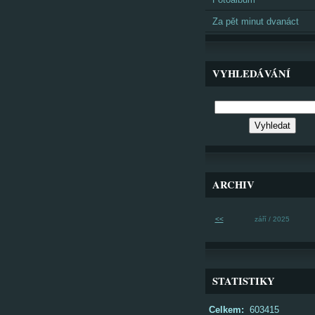
Za pět minut dvanáct
VYHLEDÁVÁNÍ
ARCHIV
<<
září / 2025
STATISTIKY
Celkem:
603415