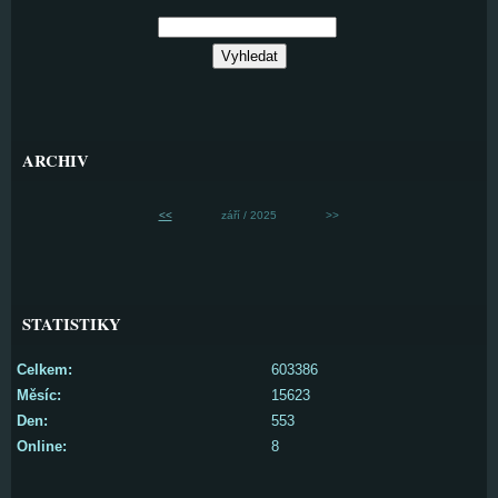
ARCHIV
<<
září / 2025
>>
STATISTIKY
Celkem:
603386
Měsíc:
15623
Den:
553
Online:
8