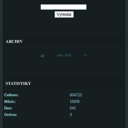
ARCHIV
<<
září / 2025
>>
STATISTIKY
Celkem:
604723
Měsíc:
15835
Den:
542
Online:
3