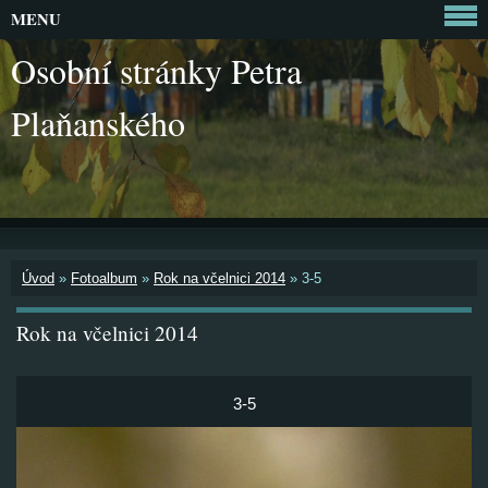
MENU
Osobní stránky Petra
Plaňanského
Úvod
»
Fotoalbum
»
Rok na včelnici 2014
»
3-5
Rok na včelnici 2014
3-5