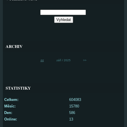
ARCHIV
<<
září / 2025
>>
STATISTIKY
Celkem:
604083
Měsíc:
15780
Den:
586
Online:
13