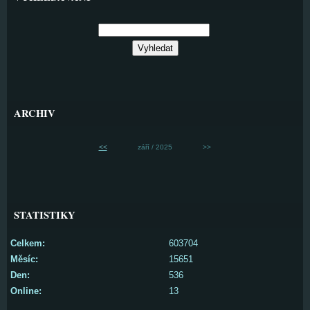
ARCHIV
<<
září / 2025
>>
STATISTIKY
Celkem:
603704
Měsíc:
15651
Den:
536
Online:
13