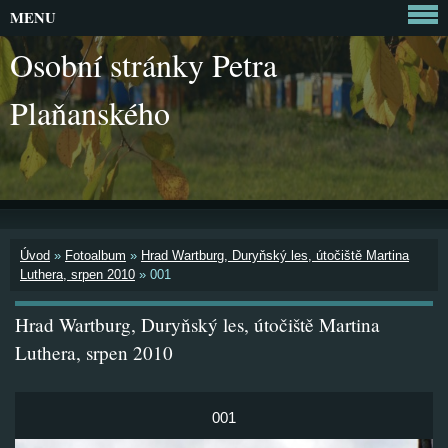
MENU
Osobní stránky Petra
Plaňanského
Úvod
»
Fotoalbum
»
Hrad Wartburg, Duryňský les, útočiště Martina
Luthera, srpen 2010
»
001
Hrad Wartburg, Duryňský les, útočiště Martina
Luthera, srpen 2010
001