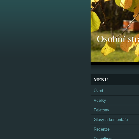
Osobní str
MENU
Úvod
Včelky
Fejetony
Glosy a komentáře
Recenze
Fotoalbum